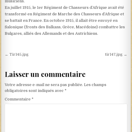
musiciens.
En juillet 1915, le 1er Régiment de Chasseurs d’Afrique avait été
transformé en Régiment de Marche des Chasseurs d’Afrique et
se battait en France. En octobre 1915, il allait être envoyé en
Salonique (fronts des Balkans, Grèce, Macédoine) combattre les
Bulgares, alliés des Allemands et des Autrichiens.
Navigation de l’article
← Tir145.jpg
tir147.jpg →
Laisser un commentaire
Votre adresse e-mail ne sera pas publiée.
Les champs
obligatoires sont indiqués avec
*
Commentaire
*