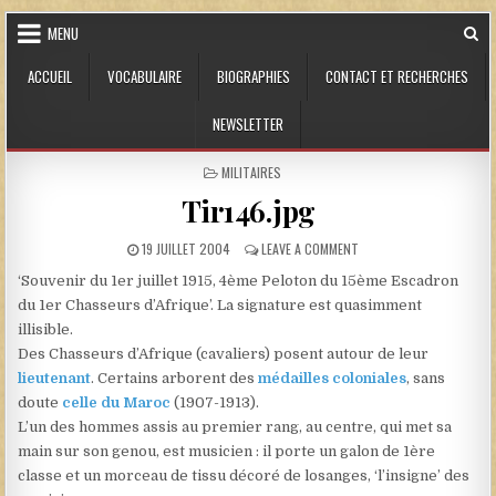
Skip to content
MENU
ACCUEIL
VOCABULAIRE
BIOGRAPHIES
CONTACT ET RECHERCHES
NEWSLETTER
POSTED IN
MILITAIRES
Tir146.jpg
PUBLISHED DATE:
ON TIR146.JPG
19 JUILLET 2004
LEAVE A COMMENT
‘Souvenir du 1er juillet 1915, 4ème Peloton du 15ème Escadron
du 1er Chasseurs d’Afrique’. La signature est quasimment
illisible.
Des Chasseurs d’Afrique (cavaliers) posent autour de leur
lieutenant
. Certains arborent des
médailles coloniales
, sans
doute
celle du Maroc
(1907-1913).
L’un des hommes assis au premier rang, au centre, qui met sa
main sur son genou, est musicien : il porte un galon de 1ère
classe et un morceau de tissu décoré de losanges, ‘l’insigne’ des