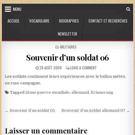
Skip to content
MENU
ACCUEIL
VOCABULAIRE
BIOGRAPHIES
CONTACT ET RECHERCHES
NEWSLETTER
POSTED IN
MILITAIRES
Souvenir d’un soldat 06
PUBLISHED DATE:
ON SOUVENIR D’UN SOLDA
28 AOÛT 2004
LEAVE A COMMENT
Les soldats continuent leurs expériences avec le ballon météo,
en rase campagne.
Tagged
2ème guerre mondiale
,
allemand
,
Erinnerung
Navigation de l’article
← Souvenir d’un soldat 05
Souvenir d’un soldat allemand 07 →
Laisser un commentaire