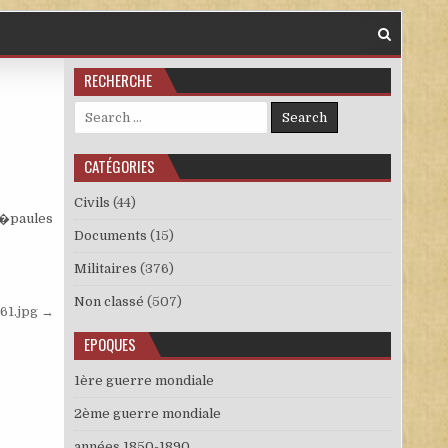
RECHERCHE
Search for:
CATÉGORIES
Civils
(44)
d’�paules
Documents
(15)
Militaires
(376)
Non classé
(507)
61.jpg →
EPOQUES
1ère guerre mondiale
2ème guerre mondiale
années 1850-1890