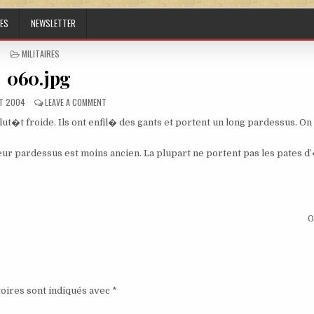
ES
NEWSLETTER
POSTED IN
MILITAIRES
060.jpg
HED DATE:
ON 060.JPG
T 2004
LEAVE A COMMENT
t�t froide. Ils ont enfil� des gants et portent un long pardessus. On
 leur pardessus est moins ancien. La plupart ne portent pas les pates 
0
oires sont indiqués avec
*