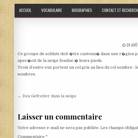
Skip to content
ACCUEIL
VOCABULAIRE
BIOGRAPHIES
CONTACT ET RECHERCH
PUBLIS
28 AOÛ
Ce groupe de soldats doit �tre cantonn� dans une r�gion plu
aper�oit de la neige fondue � leurs pieds.
Trois d’entre eux portent un col gris au lieu du col sombre :
sombres.
Navigation de l’article
← Des Gefreiter dans la neige
Laisser un commentaire
Votre adresse e-mail ne sera pas publiée.
Les champs obligat
Commentaire
*