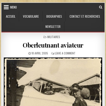
Skip to content
MENU
ACCUEIL
VOCABULAIRE
BIOGRAPHIES
CONTACT ET RECHERCHES
NEWSLETTER
POSTED IN
MILITAIRES
Oberleutnant aviateur
PUBLISHED DATE:
ON OBERLEUTNANT AVIAT
18 AVRIL 2005
LEAVE A COMMENT