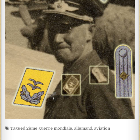
Tagged
2ème guerre mondiale
,
allemand
,
aviation