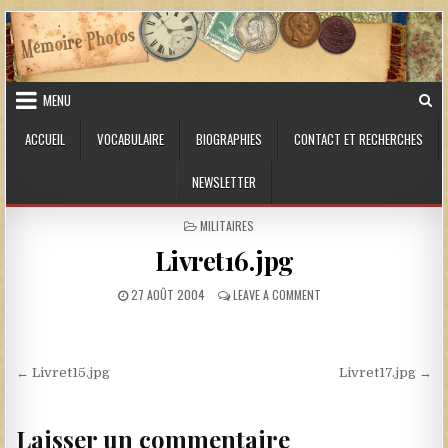
Skip to content
MENU
ACCUEIL
VOCABULAIRE
BIOGRAPHIES
CONTACT ET RECHERCHES
NEWSLETTER
POSTED IN
MILITAIRES
Livret16.jpg
PUBLISHED DATE:
ON LIVRET16.JPG
27 AOÛT 2004
LEAVE A COMMENT
Navigation de l’article
← Livret15.jpg
Livret17.jpg →
Laisser un commentaire