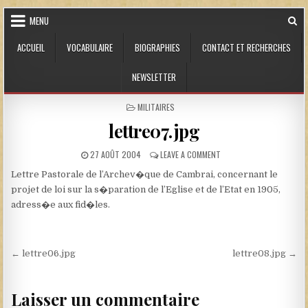
Skip to content
MENU
ACCUEIL
VOCABULAIRE
BIOGRAPHIES
CONTACT ET RECHERCHES
NEWSLETTER
POSTED IN
MILITAIRES
lettre07.jpg
PUBLISHED DATE:
ON LETTRE07.JPG
27 AOÛT 2004
LEAVE A COMMENT
Lettre Pastorale de l’Archev�que de Cambrai, concernant le
projet de loi sur la s�paration de l’Eglise et de l’Etat en 1905,
adress�e aux fid�les.
Navigation de l’article
← lettre06.jpg
lettre08.jpg →
Laisser un commentaire