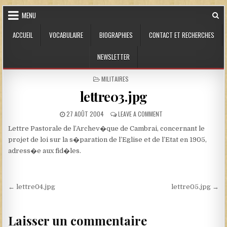
Skip to content
MENU
ACCUEIL
VOCABULAIRE
BIOGRAPHIES
CONTACT ET RECHERCHES
NEWSLETTER
POSTED IN
MILITAIRES
lettre03.jpg
PUBLISHED DATE:
ON LETTRE03.JPG
27 AOÛT 2004
LEAVE A COMMENT
Lettre Pastorale de l’Archev�que de Cambrai, concernant le
projet de loi sur la s�paration de l’Eglise et de l’Etat en 1905,
adress�e aux fid�les.
Navigation de l’article
← lettre04.jpg
lettre05.jpg →
Laisser un commentaire