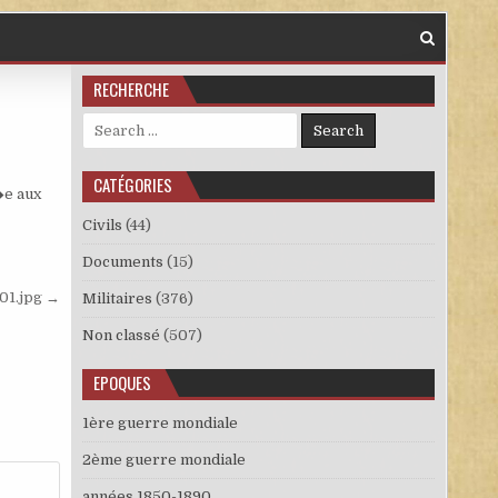
RECHERCHE
Search for:
CATÉGORIES
�e aux
Civils
(44)
Documents
(15)
e01.jpg →
Militaires
(376)
Non classé
(507)
EPOQUES
1ère guerre mondiale
2ème guerre mondiale
années 1850-1890