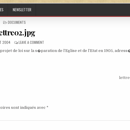
ES
NEWSLETTER
POSTED IN
DOCUMENTS
ettre02.jpg
HED DATE:
ON LETTRE02.JPG
T 2004
LEAVE A COMMENT
ojet de loi sur la s�paration de l’Eglise et de l’Etat en 1905, adress
lettr
oires sont indiqués avec
*