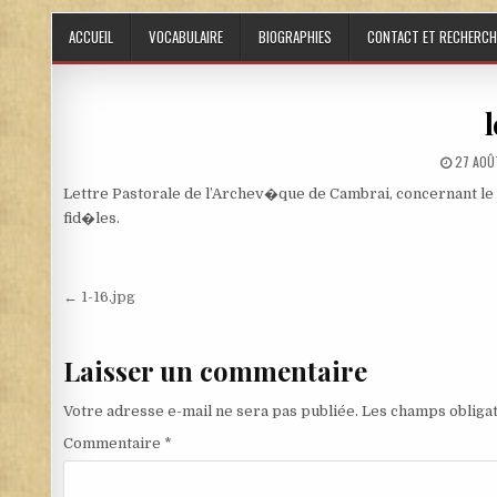
Skip to content
ACCUEIL
VOCABULAIRE
BIOGRAPHIES
CONTACT ET RECHERCH
l
PUBLIS
27 AOÛ
Lettre Pastorale de l’Archev�que de Cambrai, concernant le pr
fid�les.
Navigation de l’article
← 1-16.jpg
Laisser un commentaire
Votre adresse e-mail ne sera pas publiée.
Les champs obligat
Commentaire
*