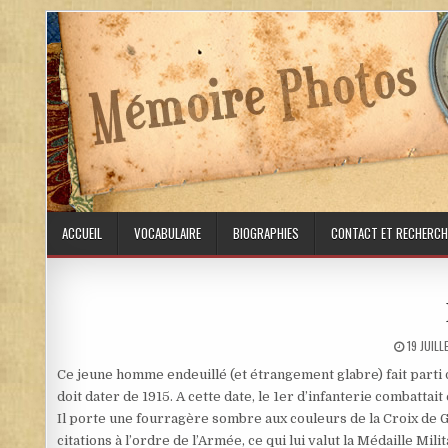
Skip to content
ACCUEIL
VOCABULAIRE
BIOGRAPHIES
CONTACT ET RECHERCH
PUBLISH
19 JUIL
Ce jeune homme endeuillé (et étrangement glabre) fait parti 
doit dater de 1915. A cette date, le 1er d’infanterie combatta
Il porte une fourragère sombre aux couleurs de la Croix de Gu
citations à l’ordre de l’Armée, ce qui lui valut la Médaille Mi