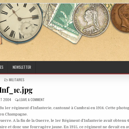
ES
NEWSLETTER
POSTED IN
MILITAIRES
Inf_1e.jpg
ED DATE:
ON INF_1E.JPG
LET 2004
LEAVE A COMMENT
du 1er régiment d’Infanterie, cantonné à Cambrai en 1914. Cette photo
it en Champagne.
erre. A la fin de la Guerre, le 1er Régiment d’Infanterie avait obtenu 4
litaire et donc une fourragère jaune. En 1915, ce régiment ne devait en a