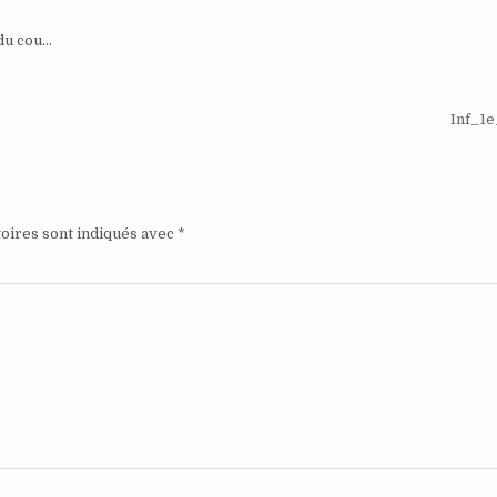
 du cou…
Inf_1e
oires sont indiqués avec
*