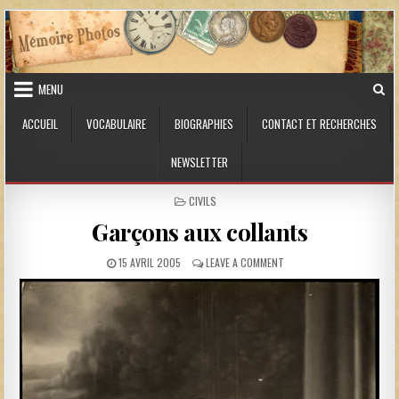
Skip to content
MENU
ACCUEIL
VOCABULAIRE
BIOGRAPHIES
CONTACT ET RECHERCHES
NEWSLETTER
POSTED IN
CIVILS
Garçons aux collants
PUBLISHED DATE:
ON GARÇONS AUX COLLAN
15 AVRIL 2005
LEAVE A COMMENT