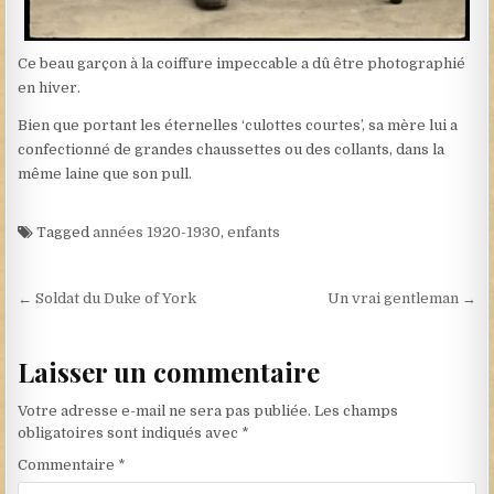
Ce beau garçon à la coiffure impeccable a dû être photographié
en hiver.
Bien que portant les éternelles ‘culottes courtes’, sa mère lui a
confectionné de grandes chaussettes ou des collants, dans la
même laine que son pull.
Tagged
années 1920-1930
,
enfants
Navigation de l’article
← Soldat du Duke of York
Un vrai gentleman →
Laisser un commentaire
Votre adresse e-mail ne sera pas publiée.
Les champs
obligatoires sont indiqués avec
*
Commentaire
*