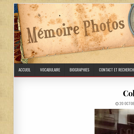
Skip to content
ACCUEIL
VOCABULAIRE
BIOGRAPHIES
CONTACT ET RECHERCH
Col
PUBLISHE
20 OCTO