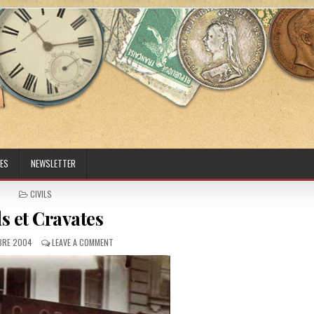
ES
NEWSLETTER
POSTED IN
CIVILS
s et Cravates
D DATE:
ON COLS ET CRAVATES
BRE 2004
LEAVE A COMMENT