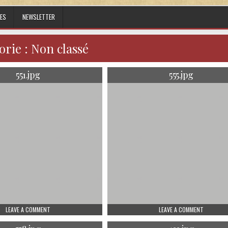
ES
NEWSLETTER
orie :
Non classé
551.jpg
555.jpg
ON 551.JPG
ON 555.J
LEAVE A COMMENT
LEAVE A COMMENT