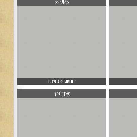
557.jpg
ON 557.JPG
LEAVE A COMMENT
426.jpg