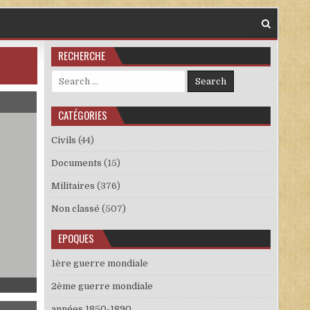
RECHERCHE
Search for:
CATÉGORIES
Civils
(44)
Documents
(15)
Militaires
(376)
Non classé
(507)
EPOQUES
1ère guerre mondiale
PG
2ème guerre mondiale
années 1850-1890