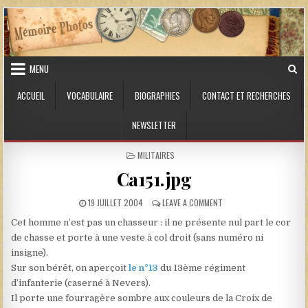
Skip to content
MENU
ACCUEIL
VOCABULAIRE
BIOGRAPHIES
CONTACT ET RECHERCHES
NEWSLETTER
POSTED IN
MILITAIRES
Ca151.jpg
PUBLISHED DATE:
ON CA151.JPG
19 JUILLET 2004
LEAVE A COMMENT
Cet homme n’est pas un chasseur : il ne présente nul part le cor
de chasse et porte à une veste à col droit (sans numéro ni
insigne).
Sur son bérêt, on aperçoit
le n°13
du 13ème régiment
d’infanterie (caserné à Nevers).
Il porte une fourragère sombre aux couleurs de la Croix de