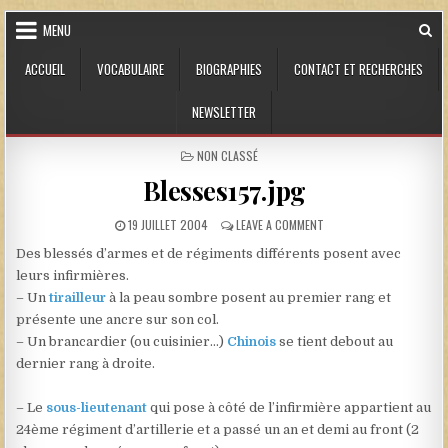
Skip to content
MENU
ACCUEIL
VOCABULAIRE
BIOGRAPHIES
CONTACT ET RECHERCHES
NEWSLETTER
POSTED IN
NON CLASSÉ
Blesses157.jpg
PUBLISHED DATE:
ON BLESSES157.JPG
19 JUILLET 2004
LEAVE A COMMENT
Des blessés d’armes et de régiments différents posent avec
leurs infirmières.
– Un
tirailleur
à la peau sombre posent au premier rang et
présente une ancre sur son col.
– Un brancardier (ou cuisinier…)
Chinois
se tient debout au
dernier rang à droite.
– Le
sous-lieutenant
qui pose à côté de l’infirmière appartient au
24ème régiment d’artillerie et a passé un an et demi au front (2