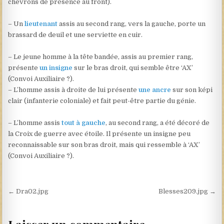
chevrons de présence au front).
– Un
lieutenant
assis au second rang, vers la gauche, porte un
brassard de deuil et une serviette en cuir.
– Le jeune homme à la tête bandée, assis au premier rang,
présente
un insigne
sur le bras droit, qui semble être ‘AX’
(Convoi Auxiliaire ?).
– L’homme assis à droite de lui présente
une ancre
sur son képi
clair (infanterie coloniale) et fait peut-être partie du génie.
– L’homme assis
tout à gauche
, au second rang, a été décoré de
la Croix de guerre avec étoile. Il présente un insigne peu
reconnaissable sur son bras droit, mais qui ressemble à ‘AX’
(Convoi Auxiliaire ?).
Navigation de l’article
← Dra02.jpg
Blesses209.jpg →