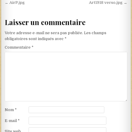
Navigation de l’article
← AirP.jpg
Art1918 verso.jpg →
Laisser un commentaire
Votre adresse e-mail ne sera pas publiée.
Les champs
obligatoires sont indiqués avec
*
Commentaire
*
Nom
*
E-mail
*
Site web