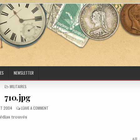
ES
NEWSLETTER
POSTED IN
MILITAIRES
710.jpg
ED DATE:
ON 710.JPG
LET 2004
LEAVE A COMMENT
médias trouvés
All