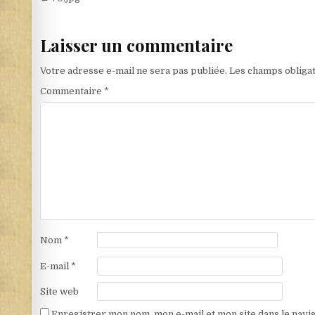
Navigation de l’article
Laisser un commentaire
Votre adresse e-mail ne sera pas publiée.
Les champs obligat
Commentaire
*
Nom
*
E-mail
*
Site web
Enregistrer mon nom, mon e-mail et mon site dans le nav