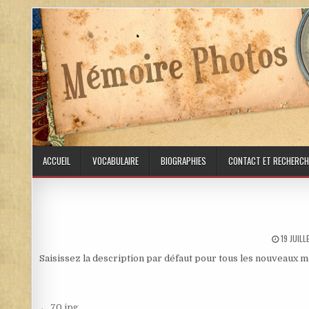
Skip to content
ACCUEIL
VOCABULAIRE
BIOGRAPHIES
CONTACT ET RECHERCH
PUBLISH
19 JUIL
Saisissez la description par défaut pour tous les nouveaux 
← 70.jpg