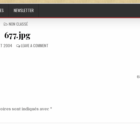
ES
NEWSLETTER
POSTED IN
NON CLASSÉ
677.jpg
ED DATE:
ON 677.JPG
LET 2004
LEAVE A COMMENT
6
oires sont indiqués avec
*