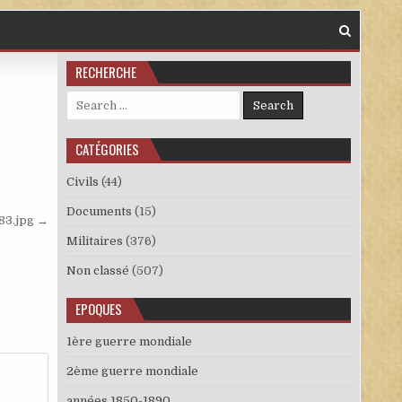
RECHERCHE
Search for:
CATÉGORIES
Civils
(44)
Documents
(15)
83.jpg →
Militaires
(376)
Non classé
(507)
EPOQUES
1ère guerre mondiale
2ème guerre mondiale
années 1850-1890