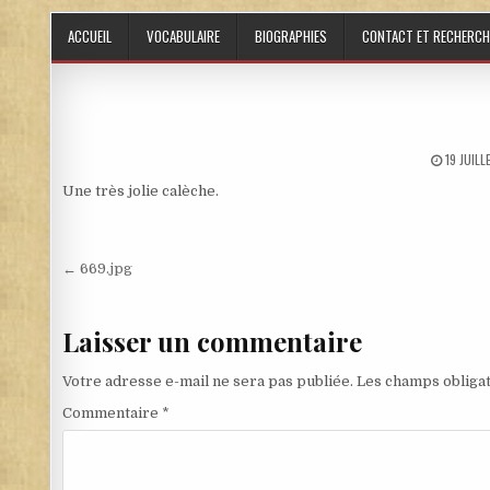
Skip to content
ACCUEIL
VOCABULAIRE
BIOGRAPHIES
CONTACT ET RECHERCH
PUBLISH
19 JUIL
Une très jolie calèche.
Navigation de l’article
← 669.jpg
Laisser un commentaire
Votre adresse e-mail ne sera pas publiée.
Les champs obligat
Commentaire
*