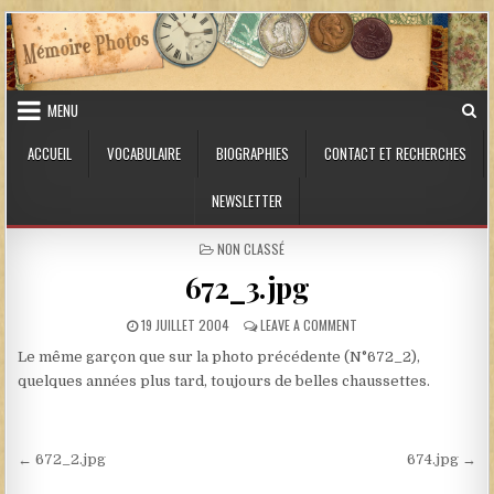
Skip to content
MENU
ACCUEIL
VOCABULAIRE
BIOGRAPHIES
CONTACT ET RECHERCHES
NEWSLETTER
POSTED IN
NON CLASSÉ
672_3.jpg
PUBLISHED DATE:
ON 672_3.JPG
19 JUILLET 2004
LEAVE A COMMENT
Le même garçon que sur la photo précédente (N°672_2),
quelques années plus tard, toujours de belles chaussettes.
Navigation de l’article
← 672_2.jpg
674.jpg →