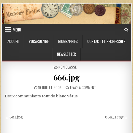
Skip to content
MENU
ACCUEIL
VOCABULAIRE
BIOGRAPHIES
CONTACT ET RECHERCHES
NEWSLETTER
POSTED IN
NON CLASSÉ
666.jpg
PUBLISHED DATE:
ON 666.JPG
19 JUILLET 2004
LEAVE A COMMENT
Deux communiants tout de blanc vêtus.
Navigation de l’article
← 661.jpg
668_1.jpg →