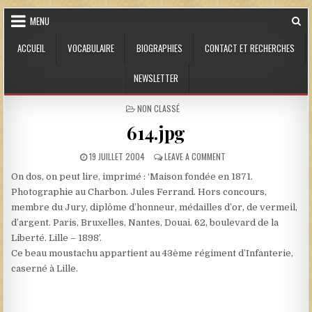
Skip to content
MENU
ACCUEIL
VOCABULAIRE
BIOGRAPHIES
CONTACT ET RECHERCHES
NEWSLETTER
POSTED IN
NON CLASSÉ
614.jpg
PUBLISHED DATE:
ON 614.JPG
19 JUILLET 2004
LEAVE A COMMENT
On dos, on peut lire, imprimé : ‘Maison fondée en 1871.
Photographie au Charbon. Jules Ferrand. Hors concours,
membre du Jury, diplôme d’honneur, médailles d’or, de vermeil,
d’argent. Paris, Bruxelles, Nantes, Douai. 62, boulevard de la
Liberté. Lille – 1898’.
Ce beau moustachu appartient au 43ème régiment d’Infanterie,
caserné à Lille.