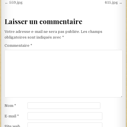
Navigation de l’article
← 559.jpg
615.jpg →
Laisser un commentaire
Votre adresse e-mail ne sera pas publiée.
Les champs
obligatoires sont indiqués avec
*
Commentaire
*
Nom
*
E-mail
*
Site web