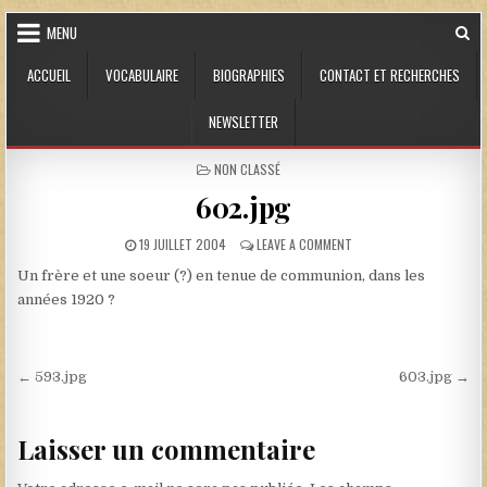
Skip to content
MENU
ACCUEIL
VOCABULAIRE
BIOGRAPHIES
CONTACT ET RECHERCHES
NEWSLETTER
POSTED IN
NON CLASSÉ
602.jpg
PUBLISHED DATE:
ON 602.JPG
19 JUILLET 2004
LEAVE A COMMENT
Un frère et une soeur (?) en tenue de communion, dans les
années 1920 ?
Navigation de l’article
← 593.jpg
603.jpg →
Laisser un commentaire