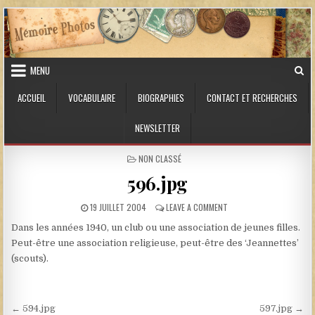
Skip to content
MENU
ACCUEIL
VOCABULAIRE
BIOGRAPHIES
CONTACT ET RECHERCHES
NEWSLETTER
POSTED IN
NON CLASSÉ
596.jpg
PUBLISHED DATE:
ON 596.JPG
19 JUILLET 2004
LEAVE A COMMENT
Dans les années 1940, un club ou une association de jeunes filles.
Peut-être une association religieuse, peut-être des ‘Jeannettes’
(scouts).
Navigation de l’article
← 594.jpg
597.jpg →