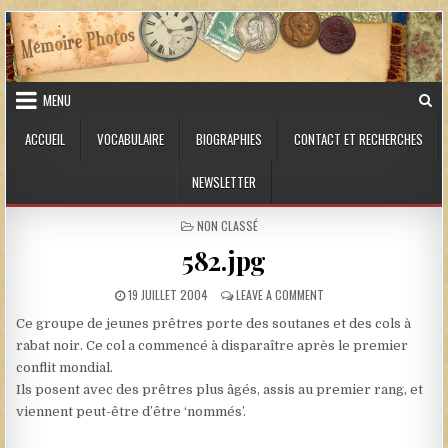
Skip to content
MENU
ACCUEIL
VOCABULAIRE
BIOGRAPHIES
CONTACT ET RECHERCHES
NEWSLETTER
POSTED IN
NON CLASSÉ
582.jpg
PUBLISHED DATE:
ON 582.JPG
19 JUILLET 2004
LEAVE A COMMENT
Ce groupe de jeunes prêtres porte des soutanes et des cols à
rabat noir. Ce col a commencé à disparaître après le premier
conflit mondial.
Ils posent avec des prêtres plus âgés, assis au premier rang, et
viennent peut-être d’être ‘nommés’.