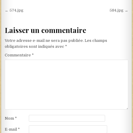
Navigation de l’article
← 574.jpg
584.jpg →
Laisser un commentaire
Votre adresse e-mail ne sera pas publiée.
Les champs
obligatoires sont indiqués avec
*
Commentaire
*
Nom
*
E-mail
*