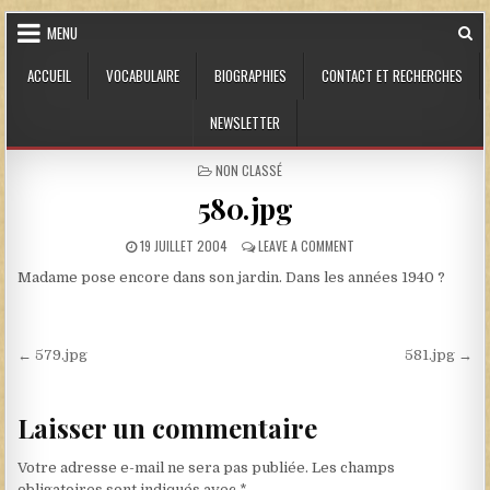
Skip to content
MENU
ACCUEIL
VOCABULAIRE
BIOGRAPHIES
CONTACT ET RECHERCHES
NEWSLETTER
POSTED IN
NON CLASSÉ
580.jpg
PUBLISHED DATE:
ON 580.JPG
19 JUILLET 2004
LEAVE A COMMENT
Madame pose encore dans son jardin. Dans les années 1940 ?
Navigation de l’article
← 579.jpg
581.jpg →
Laisser un commentaire
Votre adresse e-mail ne sera pas publiée.
Les champs
obligatoires sont indiqués avec
*