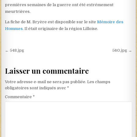
premières semaines de la guerre ont été extrémement
meurtrières.
La fiche de M. Bryère est disponible sur le site
Mémoire des
Hommes
. Il était originaire de la région Lilloise.
Navigation de l’article
← 548.jpg
560.jpg →
Laisser un commentaire
Votre adresse e-mail ne sera pas publiée.
Les champs
obligatoires sont indiqués avec
*
Commentaire
*