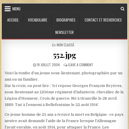
Skip to content
MENU
ACCUEIL
VOCABULAIRE
BIOGRAPHIES
CONTACT ET RECHERCHES
NEWSLETTER
POSTED IN
NON CLASSÉ
552.jpg
PUBLISHED DATE:
ON 552.JPG
19 JUILLET 2004
LEAVE A COMMENT
Voici la tombe d’un jeune sous-lieutenant, photographiée par un
ami ou un familier.
Sur la croix, on peut lire : ‘Ici repose Georges François Bryères,
sous-lieutenant au 120ème régiment d’infanterie, chevalier de la
Légion d’Honneur, Croix de guerre. Né à Granville le 26 avril
1889. Tué à l’ennemi à Bellefontaine le 22 août 1914’.
Ce jeune homme de 25 ans a trouvé la mort en Belgique : ce pays
neutre avait demandé l’aide de la France lorsque l’Allemagne
l’avait envahie, en août 1914, pour attaquer la France. Les