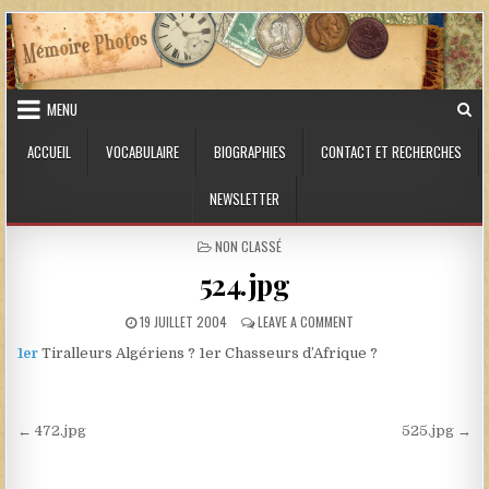
Skip to content
MENU
ACCUEIL
VOCABULAIRE
BIOGRAPHIES
CONTACT ET RECHERCHES
NEWSLETTER
POSTED IN
NON CLASSÉ
524.jpg
PUBLISHED DATE:
ON 524.JPG
19 JUILLET 2004
LEAVE A COMMENT
1er
Tiralleurs Algériens ? 1er Chasseurs d’Afrique ?
Navigation de l’article
← 472.jpg
525.jpg →