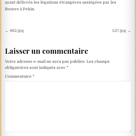
ayant délivrés les légations étrangères assiégées par les
Boxers à Pekin.
Navigation de l’article
← 482.jpg
527.jpg →
Laisser un commentaire
Votre adresse e-mail ne sera pas publiée.
Les champs
obligatoires sont indiqués avec
*
Commentaire
*