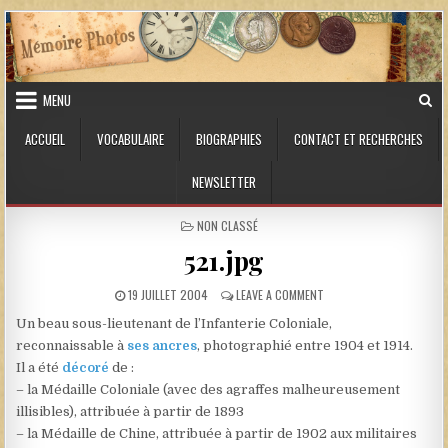
Skip to content
MENU
ACCUEIL
VOCABULAIRE
BIOGRAPHIES
CONTACT ET RECHERCHES
NEWSLETTER
POSTED IN
NON CLASSÉ
521.jpg
PUBLISHED DATE:
ON 521.JPG
19 JUILLET 2004
LEAVE A COMMENT
Un beau sous-lieutenant de l’Infanterie Coloniale,
reconnaissable à
ses ancres
, photographié entre 1904 et 1914.
Il a été
décoré
de :
– la Médaille Coloniale (avec des agraffes malheureusement
illisibles), attribuée à partir de 1893
– la Médaille de Chine, attribuée à partir de 1902 aux militaires