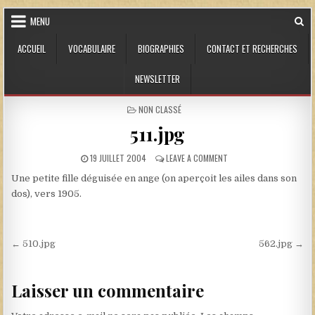
Skip to content
MENU
ACCUEIL
VOCABULAIRE
BIOGRAPHIES
CONTACT ET RECHERCHES
NEWSLETTER
POSTED IN
NON CLASSÉ
511.jpg
PUBLISHED DATE:
ON 511.JPG
19 JUILLET 2004
LEAVE A COMMENT
Une petite fille déguisée en ange (on aperçoit les ailes dans son
dos), vers 1905.
Navigation de l’article
← 510.jpg
562.jpg →
Laisser un commentaire