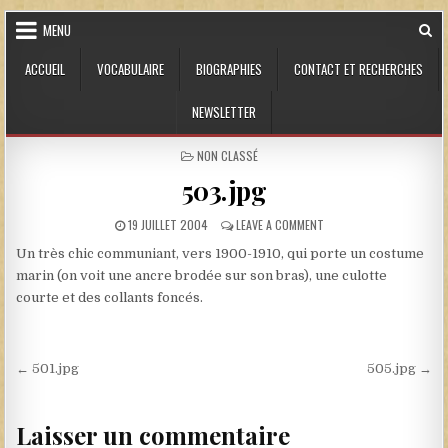
Skip to content
MENU
ACCUEIL
VOCABULAIRE
BIOGRAPHIES
CONTACT ET RECHERCHES
NEWSLETTER
POSTED IN
NON CLASSÉ
503.jpg
PUBLISHED DATE:
ON 503.JPG
19 JUILLET 2004
LEAVE A COMMENT
Un très chic communiant, vers 1900-1910, qui porte un costume
marin (on voit une ancre brodée sur son bras), une culotte
courte et des collants foncés.
Navigation de l’article
← 501.jpg
505.jpg →
Laisser un commentaire