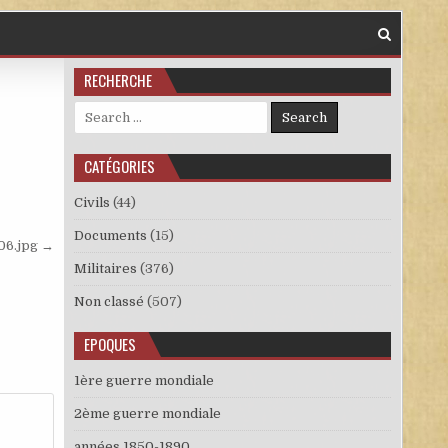
RECHERCHE
Search for:
CATÉGORIES
Civils
(44)
Documents
(15)
06.jpg →
Militaires
(376)
Non classé
(507)
EPOQUES
1ère guerre mondiale
2ème guerre mondiale
années 1850-1890