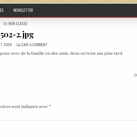
ES
NEWSLETTER
POSTED IN
NON CLASSÉ
502-2.jpg
ED DATE:
ON 502-2.JPG
LET 2004
LEAVE A COMMENT
pose avec de la famille ou des amis, deux ou trois ans plus tard.
5
oires sont indiqués avec
*