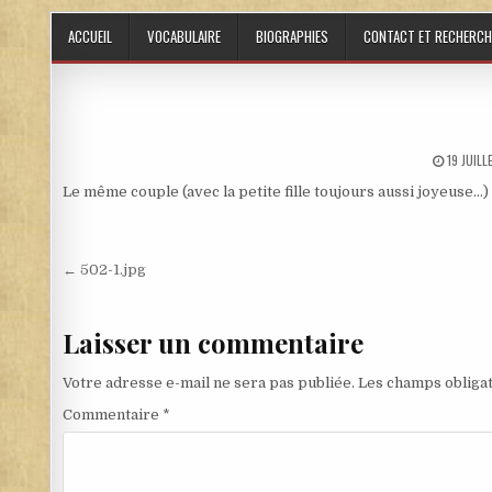
Skip to content
ACCUEIL
VOCABULAIRE
BIOGRAPHIES
CONTACT ET RECHERCH
PUBLISH
19 JUIL
Le même couple (avec la petite fille toujours aussi joyeuse…) 
Navigation de l’article
← 502-1.jpg
Laisser un commentaire
Votre adresse e-mail ne sera pas publiée.
Les champs obligat
Commentaire
*