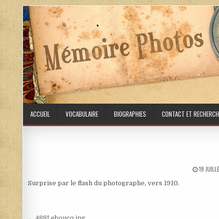
Skip to content
ACCUEIL
VOCABULAIRE
BIOGRAPHIES
CONTACT ET RECHERCH
PUBLISH
19 JUIL
Surprise par le flash du photographe, vers 1910.
← 488Leboucq.jpg