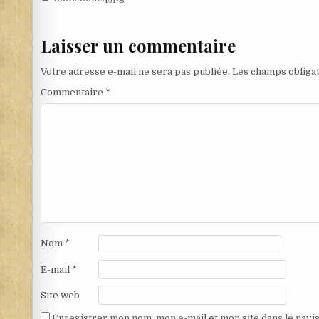
Navigation de l’article
Laisser un commentaire
Votre adresse e-mail ne sera pas publiée.
Les champs obligat
Commentaire
*
Nom
*
E-mail
*
Site web
Enregistrer mon nom, mon e-mail et mon site dans le nav