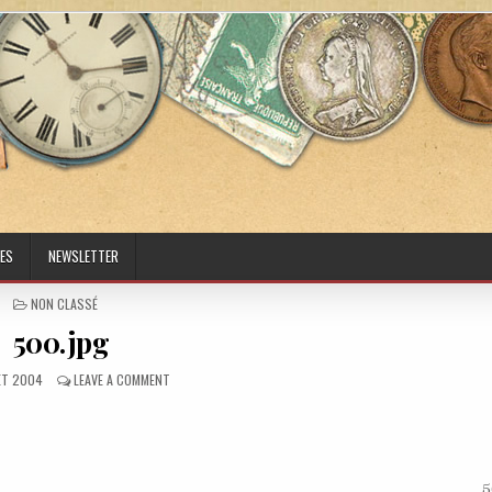
ES
NEWSLETTER
POSTED IN
NON CLASSÉ
500.jpg
ED DATE:
ON 500.JPG
LET 2004
LEAVE A COMMENT
5