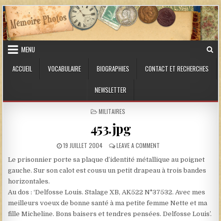
Skip to content
MENU
ACCUEIL
VOCABULAIRE
BIOGRAPHIES
CONTACT ET RECHERCHES
NEWSLETTER
POSTED IN
MILITAIRES
453.jpg
PUBLISHED DATE:
ON 453.JPG
19 JUILLET 2004
LEAVE A COMMENT
Le prisonnier porte sa plaque d’identité métallique au poignet
gauche. Sur son calot est cousu un petit drapeau à trois bandes
horizontales.
Au dos : ‘Delfosse Louis. Stalage XB, AK522 N°37532. Avec mes
meilleurs voeux de bonne santé à ma petite femme Nette et ma
fille Micheline. Bons baisers et tendres pensées. Delfosse Louis’.