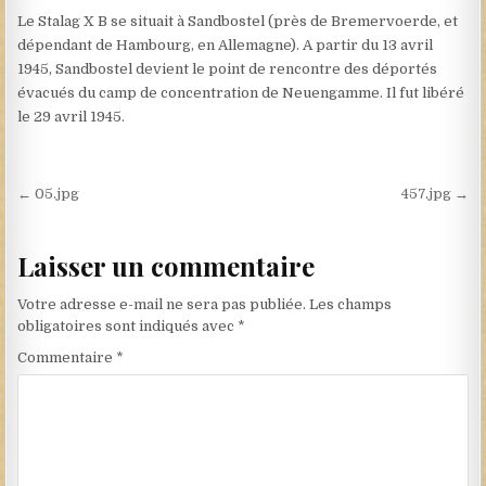
Le Stalag X B se situait à Sandbostel (près de Bremervoerde, et
dépendant de Hambourg, en Allemagne). A partir du 13 avril
1945, Sandbostel devient le point de rencontre des déportés
évacués du camp de concentration de Neuengamme. Il fut libéré
le 29 avril 1945.
Navigation de l’article
← 05.jpg
457.jpg →
Laisser un commentaire
Votre adresse e-mail ne sera pas publiée.
Les champs
obligatoires sont indiqués avec
*
Commentaire
*