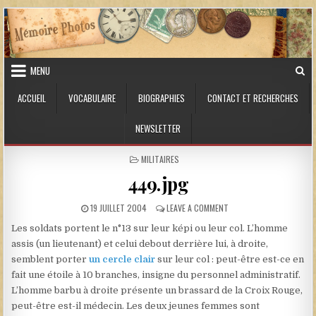
Skip to content
MENU
ACCUEIL
VOCABULAIRE
BIOGRAPHIES
CONTACT ET RECHERCHES
NEWSLETTER
POSTED IN
MILITAIRES
449.jpg
PUBLISHED DATE:
ON 449.JPG
19 JUILLET 2004
LEAVE A COMMENT
Les soldats portent le n°13 sur leur képi ou leur col. L’homme
assis (un lieutenant) et celui debout derrière lui, à droite,
semblent porter
un cercle clair
sur leur col : peut-être est-ce en
fait une étoile à 10 branches, insigne du personnel administratif.
L’homme barbu à droite présente un brassard de la Croix Rouge,
peut-être est-il médecin. Les deux jeunes femmes sont