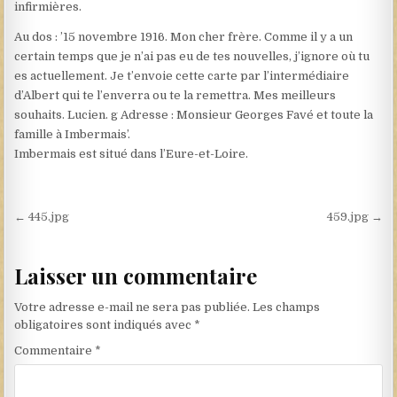
infirmières.
Au dos : ’15 novembre 1916. Mon cher frère. Comme il y a un
certain temps que je n’ai pas eu de tes nouvelles, j’ignore où tu
es actuellement. Je t’envoie cette carte par l’intermédiaire
d’Albert qui te l’enverra ou te la remettra. Mes meilleurs
souhaits. Lucien. g Adresse : Monsieur Georges Favé et toute la
famille à Imbermais’.
Imbermais est situé dans l’Eure-et-Loire.
Navigation de l’article
← 445.jpg
459.jpg →
Laisser un commentaire
Votre adresse e-mail ne sera pas publiée.
Les champs
obligatoires sont indiqués avec
*
Commentaire
*