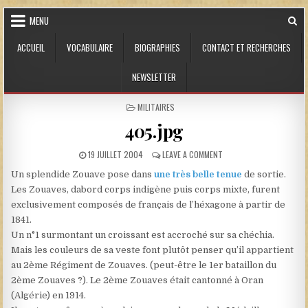
Skip to content
MENU
ACCUEIL
VOCABULAIRE
BIOGRAPHIES
CONTACT ET RECHERCHES
NEWSLETTER
POSTED IN
MILITAIRES
405.jpg
PUBLISHED DATE:
ON 405.JPG
19 JUILLET 2004
LEAVE A COMMENT
Un splendide Zouave pose dans
une très belle tenue
de sortie.
Les Zouaves, dabord corps indigène puis corps mixte, furent
exclusivement composés de français de l’héxagone à partir de
1841.
Un n°1 surmontant un croissant est accroché sur sa chéchia.
Mais les couleurs de sa veste font plutôt penser qu’il appartient
au 2ème Régiment de Zouaves. (peut-être le 1er bataillon du
2ème Zouaves ?). Le 2ème Zouaves était cantonné à Oran
(Algérie) en 1914.