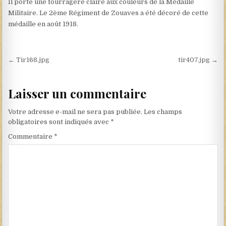
Il porte une fourragère claire aux couleurs de la Médaille
Militaire. Le 2ème Régiment de Zouaves a été décoré de cette
médaille en août 1918.
Navigation de l’article
← Tir168.jpg
tir407.jpg →
Laisser un commentaire
Votre adresse e-mail ne sera pas publiée.
Les champs
obligatoires sont indiqués avec
*
Commentaire
*