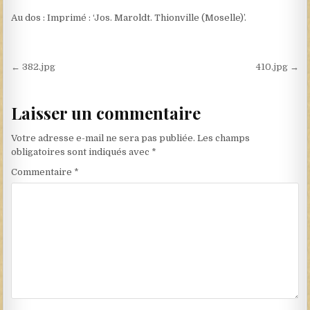
Au dos : Imprimé : ‘Jos. Maroldt. Thionville (Moselle)’.
Navigation de l’article
← 382.jpg
410.jpg →
Laisser un commentaire
Votre adresse e-mail ne sera pas publiée.
Les champs
obligatoires sont indiqués avec
*
Commentaire
*