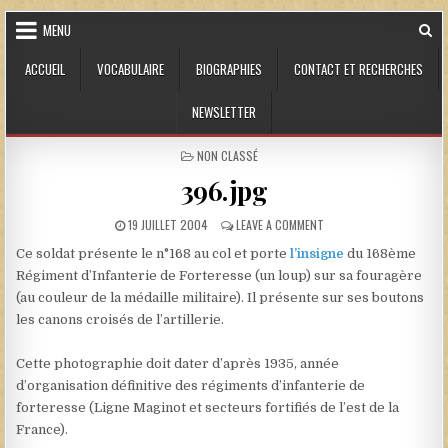
Skip to content
MENU
ACCUEIL
VOCABULAIRE
BIOGRAPHIES
CONTACT ET RECHERCHES
NEWSLETTER
POSTED IN
NON CLASSÉ
396.jpg
PUBLISHED DATE:
ON 396.JPG
19 JUILLET 2004
LEAVE A COMMENT
Ce soldat présente le n°168 au col et porte
l’insigne
du 168ème
Régiment d’Infanterie de Forteresse (un loup) sur sa fouragère
(au couleur de la médaille militaire). Il présente sur ses boutons
les canons croisés de l’artillerie.
Cette photographie doit dater d’après 1935, année
d’organisation définitive des régiments d’infanterie de
forteresse (Ligne Maginot et secteurs fortifiés de l’est de la
France).