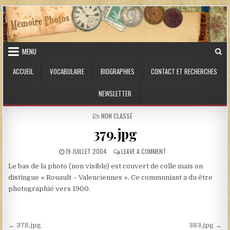
Skip to content
MENU
ACCUEIL
VOCABULAIRE
BIOGRAPHIES
CONTACT ET RECHERCHES
NEWSLETTER
POSTED IN
NON CLASSÉ
379.jpg
PUBLISHED DATE:
ON 379.JPG
19 JUILLET 2004
LEAVE A COMMENT
Le bas de la photo (non visible) est couvert de colle mais on
distingue « Rouault – Valenciennes ». Ce communiant a du être
photographié vers 1900.
Navigation de l’article
← 378.jpg
383.jpg →