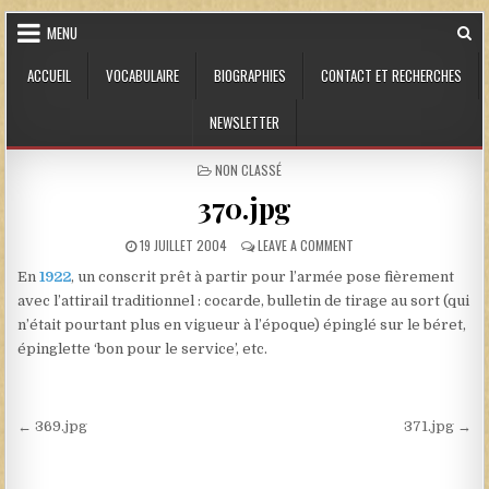
Skip to content
MENU
ACCUEIL
VOCABULAIRE
BIOGRAPHIES
CONTACT ET RECHERCHES
NEWSLETTER
POSTED IN
NON CLASSÉ
370.jpg
PUBLISHED DATE:
ON 370.JPG
19 JUILLET 2004
LEAVE A COMMENT
En
1922
, un conscrit prêt à partir pour l’armée pose fièrement
avec l’attirail traditionnel : cocarde, bulletin de tirage au sort (qui
n’était pourtant plus en vigueur à l’époque) épinglé sur le béret,
épinglette ‘bon pour le service’, etc.
Navigation de l’article
← 369.jpg
371.jpg →