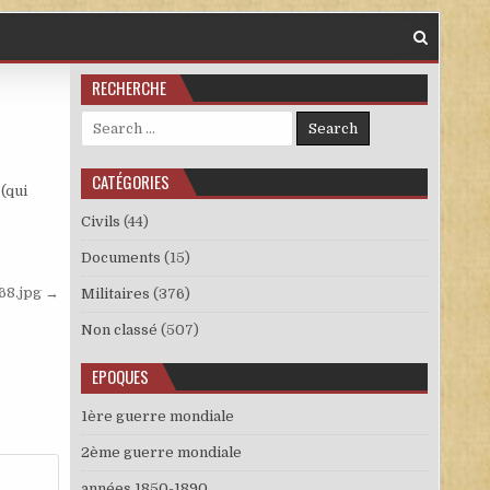
RECHERCHE
Search for:
CATÉGORIES
 (qui
Civils
(44)
Documents
(15)
68.jpg →
Militaires
(376)
Non classé
(507)
EPOQUES
1ère guerre mondiale
2ème guerre mondiale
années 1850-1890