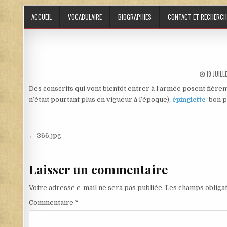
Skip to content
ACCUEIL
VOCABULAIRE
BIOGRAPHIES
CONTACT ET RECHERCH
PUBLISH
19 JUIL
Des conscrits qui vont bientôt entrer à l’armée posent fièremen
n’était pourtant plus en vigueur à l’époque),
épinglette
‘bon po
Navigation de l’article
← 366.jpg
Laisser un commentaire
Votre adresse e-mail ne sera pas publiée.
Les champs obligat
Commentaire
*