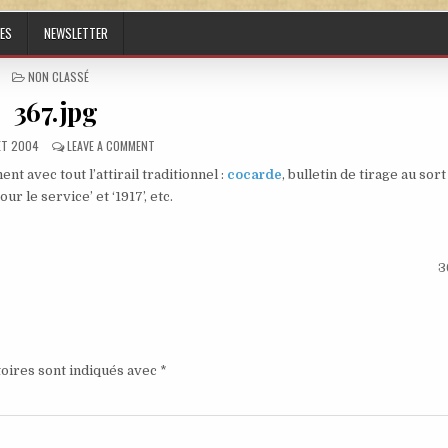
ES
NEWSLETTER
POSTED IN
NON CLASSÉ
367.jpg
ED DATE:
ON 367.JPG
LET 2004
LEAVE A COMMENT
t avec tout l’attirail traditionnel :
cocarde
, bulletin de tirage au sort
ur le service’ et ‘1917’, etc.
3
oires sont indiqués avec
*