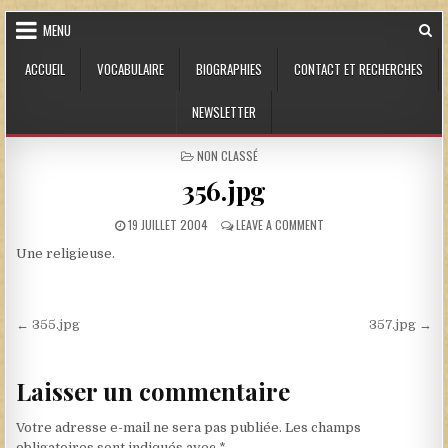
Skip to content
MENU
ACCUEIL
VOCABULAIRE
BIOGRAPHIES
CONTACT ET RECHERCHES
NEWSLETTER
POSTED IN
NON CLASSÉ
356.jpg
PUBLISHED DATE:
ON 356.JPG
19 JUILLET 2004
LEAVE A COMMENT
Une religieuse.
Navigation de l’article
← 355.jpg
357.jpg →
Laisser un commentaire
Votre adresse e-mail ne sera pas publiée.
Les champs
obligatoires sont indiqués avec
*