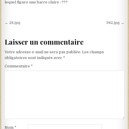
lequel figure une barre claire : ???
Navigation de l’article
← 24.jpg
342.jpg →
Laisser un commentaire
Votre adresse e-mail ne sera pas publiée.
Les champs
obligatoires sont indiqués avec
*
Commentaire
*
Nom
*