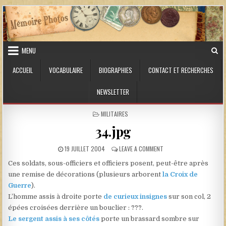
Skip to content
MENU
ACCUEIL
VOCABULAIRE
BIOGRAPHIES
CONTACT ET RECHERCHES
NEWSLETTER
POSTED IN
MILITAIRES
34.jpg
PUBLISHED DATE:
ON 34.JPG
19 JUILLET 2004
LEAVE A COMMENT
Ces soldats, sous-officiers et officiers posent, peut-être après
une remise de décorations (plusieurs arborent
la Croix de
Guerre
).
L’homme assis à droite porte
de curieux insignes
sur son col, 2
épées croisées derrière un bouclier : ???.
Le sergent assis à ses côtés
porte un brassard sombre sur