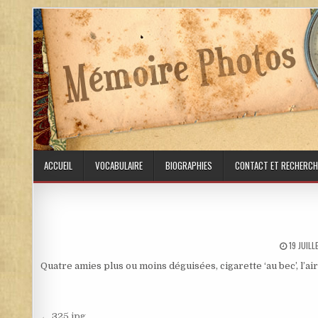
Skip to content
ACCUEIL
VOCABULAIRE
BIOGRAPHIES
CONTACT ET RECHERCH
PUBLISH
19 JUIL
Quatre amies plus ou moins déguisées, cigarette ‘au bec’, l’a
← 325.jpg