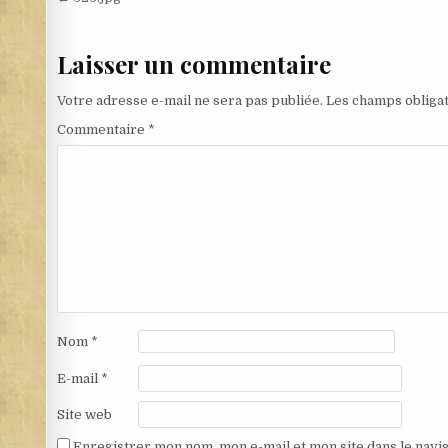
Navigation de l’article
Laisser un commentaire
Votre adresse e-mail ne sera pas publiée.
Les champs obligat
Commentaire
*
Nom
*
E-mail
*
Site web
Enregistrer mon nom, mon e-mail et mon site dans le nav