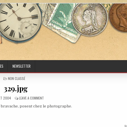
ES
NEWSLETTER
POSTED IN
NON CLASSÉ
329.jpg
ED DATE:
ON 329.JPG
LET 2004
LEAVE A COMMENT
ir bravache, posent chez le photographe.
3