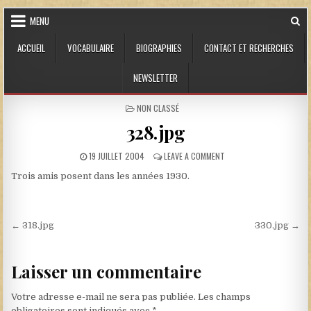
Skip to content
MENU
ACCUEIL
VOCABULAIRE
BIOGRAPHIES
CONTACT ET RECHERCHES
NEWSLETTER
POSTED IN
NON CLASSÉ
328.jpg
PUBLISHED DATE:
ON 328.JPG
19 JUILLET 2004
LEAVE A COMMENT
Trois amis posent dans les années 1930.
Navigation de l’article
← 318.jpg
330.jpg →
Laisser un commentaire
Votre adresse e-mail ne sera pas publiée.
Les champs
obligatoires sont indiqués avec
*