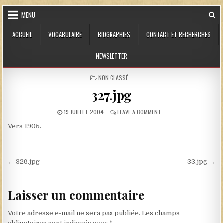
Skip to content
MENU
ACCUEIL
VOCABULAIRE
BIOGRAPHIES
CONTACT ET RECHERCHES
NEWSLETTER
POSTED IN
NON CLASSÉ
327.jpg
PUBLISHED DATE:
ON 327.JPG
19 JUILLET 2004
LEAVE A COMMENT
Vers 1905.
Navigation de l’article
← 326.jpg
33.jpg →
Laisser un commentaire
Votre adresse e-mail ne sera pas publiée.
Les champs
obligatoires sont indiqués avec
*