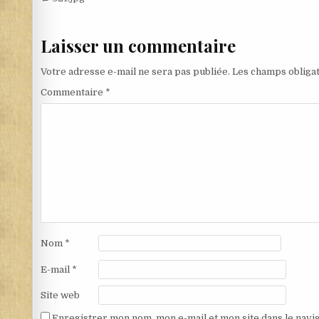
Navigation de l’article
Laisser un commentaire
Votre adresse e-mail ne sera pas publiée.
Les champs obligat
Commentaire
*
Nom
*
E-mail
*
Site web
Enregistrer mon nom, mon e-mail et mon site dans le nav