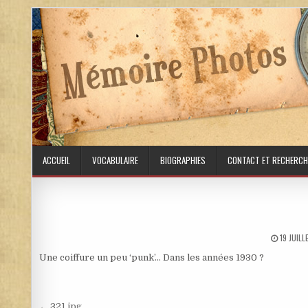
Skip to content
ACCUEIL
VOCABULAIRE
BIOGRAPHIES
CONTACT ET RECHERCH
PUBLISH
19 JUIL
Une coiffure un peu ‘punk’… Dans les années 1930 ?
← 321.jpg