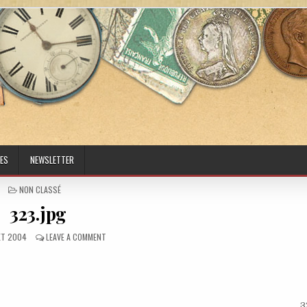
ES
NEWSLETTER
POSTED IN
NON CLASSÉ
323.jpg
ED DATE:
ON 323.JPG
LET 2004
LEAVE A COMMENT
3