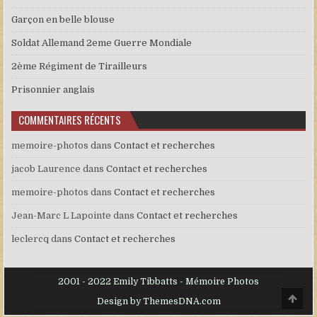
Garçon en belle blouse
Soldat Allemand 2eme Guerre Mondiale
2ème Régiment de Tirailleurs
Prisonnier anglais
COMMENTAIRES RÉCENTS
memoire-photos
dans
Contact et recherches
jacob Laurence
dans
Contact et recherches
memoire-photos
dans
Contact et recherches
Jean-Marc L Lapointe
dans
Contact et recherches
leclercq
dans
Contact et recherches
2001 - 2022 Emily Tibbatts - Mémoire Photos
Scro
Design by ThemesDNA.com