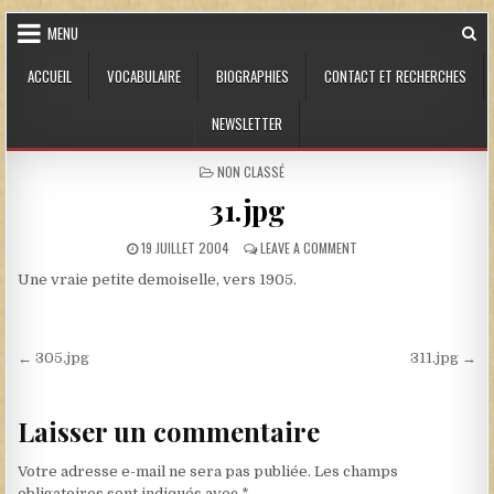
Skip to content
MENU
ACCUEIL
VOCABULAIRE
BIOGRAPHIES
CONTACT ET RECHERCHES
NEWSLETTER
POSTED IN
NON CLASSÉ
31.jpg
PUBLISHED DATE:
ON 31.JPG
19 JUILLET 2004
LEAVE A COMMENT
Une vraie petite demoiselle, vers 1905.
Navigation de l’article
← 305.jpg
311.jpg →
Laisser un commentaire
Votre adresse e-mail ne sera pas publiée.
Les champs
obligatoires sont indiqués avec
*