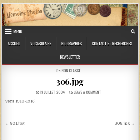
Skip to content
MENU
ACCUEIL
VOCABULAIRE
BIOGRAPHIES
CONTACT ET RECHERCHES
NEWSLETTER
POSTED IN
NON CLASSÉ
306.jpg
PUBLISHED DATE:
ON 306.JPG
19 JUILLET 2004
LEAVE A COMMENT
Vers 1910-1915.
Navigation de l’article
← 301.jpg
308.jpg →