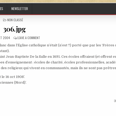
ES
NEWSLETTER
POSTED IN
NON CLASSÉ
306.jpg
ED DATE:
ON 306.JPG
LET 2004
LEAVE A COMMENT
anc dans l’Église catholique n’était (n’est ?) porté que par les ‘Frères
tant).
int Jean-Baptiste De la Salle en 1691. Ces écoles offraient (et offrent 
pes d’enseignement : écoles de charité, écoles professionnelles, acad
des religieux qui vivent en communautés, mais ils ne sont pas prêtres
le 16 oct 1908’.
ciennes (Nord)’.
3