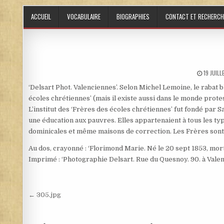
Skip to content
ACCUEIL
VOCABULAIRE
BIOGRAPHIES
CONTACT ET RECHERCH
PUBLISH
19 JUIL
‘Delsart Phot. Valenciennes’. Selon Michel Lemoine, le rabat bl
écoles chrétiennes’ (mais il existe aussi dans le monde protes
L’institut des ‘Frères des écoles chrétiennes’ fut fondé par Sa
une éducation aux pauvres. Elles appartenaient à tous les ty
dominicales et même maisons de correction. Les Frères sont 
Au dos, crayonné : ‘Florimond Marie. Né le 20 sept 1853, mort 
Imprimé : ‘Photographie Delsart. Rue du Quesnoy. 90. à Valen
Navigation de l’article
← 305.jpg