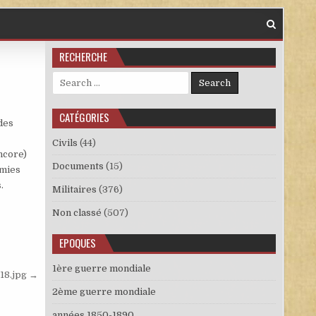
RECHERCHE
Search for:
CATÉGORIES
 des
Civils
(44)
encore)
Documents
(15)
émies
.
Militaires
(376)
Non classé
(507)
EPOQUES
1ère guerre mondiale
18.jpg →
2ème guerre mondiale
années 1850-1890