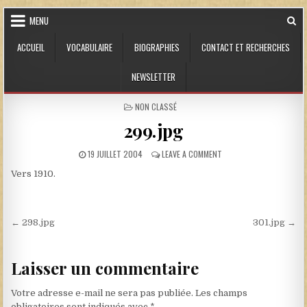
Skip to content
MENU
ACCUEIL
VOCABULAIRE
BIOGRAPHIES
CONTACT ET RECHERCHES
NEWSLETTER
POSTED IN
NON CLASSÉ
299.jpg
PUBLISHED DATE:
ON 299.JPG
19 JUILLET 2004
LEAVE A COMMENT
Vers 1910.
Navigation de l’article
← 298.jpg
301.jpg →
Laisser un commentaire
Votre adresse e-mail ne sera pas publiée.
Les champs
obligatoires sont indiqués avec
*