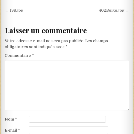
Navigation de l’article
← 198.jpg
402Belge.jpg →
Laisser un commentaire
Votre adresse e-mail ne sera pas publiée.
Les champs
obligatoires sont indiqués avec
*
Commentaire
*
Nom
*
E-mail
*