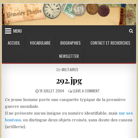
Skip to content
MENU
ACCUEIL
VOCABULAIRE
BIOGRAPHIES
CONTACT ET RECHERCHES
NEWSLETTER
POSTED IN
MILITAIRES
292.jpg
PUBLISHED DATE:
ON 292.JPG
19 JUILLET 2004
LEAVE A COMMENT
Ce jeune homme porte une casquette typique de la première
guerre mondiale.
Il ne présente aucun insigne ou numéro identifiable, mais
sur ses
boutons
, on distingue deux objets croisés, sans doute des canons
(artillerie).