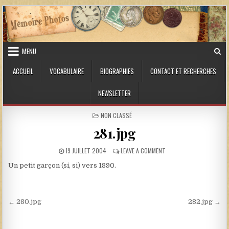
Skip to content
MENU
ACCUEIL
VOCABULAIRE
BIOGRAPHIES
CONTACT ET RECHERCHES
NEWSLETTER
POSTED IN
NON CLASSÉ
281.jpg
PUBLISHED DATE:
ON 281.JPG
19 JUILLET 2004
LEAVE A COMMENT
Un petit garçon (si, si) vers 1890.
Navigation de l’article
← 280.jpg
282.jpg →